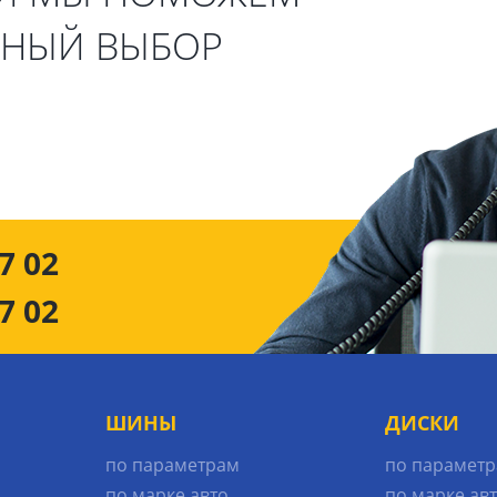
ЬНЫЙ ВЫБОР
7 02
7 02
ШИНЫ
ДИСКИ
по параметрам
по парамет
по марке авто
по марке ав