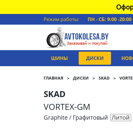
Офор
Режим работы:
ПН - СБ: 9:00 -20:00
ШИНЫ
ДИСКИ
НОВ
ГЛАВНАЯ
ДИСКИ
SKAD
VORTE
SKAD
VORTEX-GM
Graphite / Графитовый
Литой