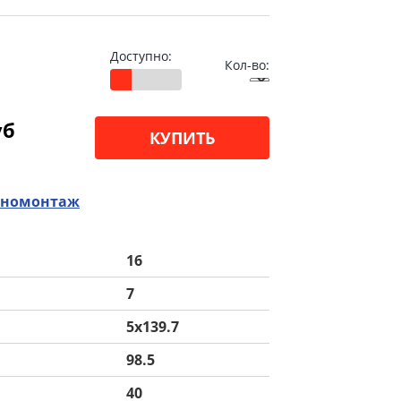
Доступно:
Кол-во:
уб
КУПИТЬ
номонтаж
16
7
5x139.7
98.5
40