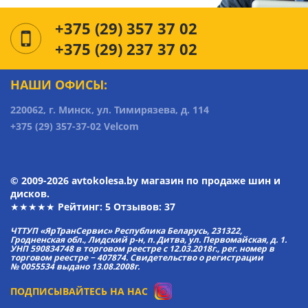
+375 (29) 357 37 02
+375 (29) 237 37 02
НАШИ ОФИСЫ:
220062, г. Минск, ул. Тимирязева, д. 114
+375 (29) 357-37-02 Velcom
© 2009-2026 avtokolesa.by магазин по продаже шин и
дисков.
★★★★★ Рейтинг:
5
Отзывов: 37
ЧТТУП «ЯрТранСервис» Республика Беларусь, 231322,
Гродненская обл., Лидский р-н, п. Дитва, ул. Первомайская, д. 1.
УНП 590834748 в торговом реестре с 12.03.2018г., рег. номер в
торговом реестре − 407874. Свидетельство о регистрации
№ 0055534 выдано 13.08.2008г.
ПОДПИСЫВАЙТЕСЬ НА НАС