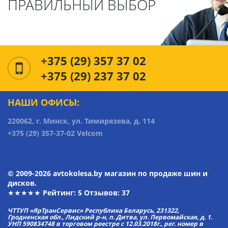
ПРАВИЛЬНЫЙ ВЫБОР
+375 (29) 357 37 02
+375 (29) 237 37 02
НАШИ ОФИСЫ:
220062, г. Минск, ул. Тимирязева, д. 114
+375 (29) 357-37-02 Velcom
© 2009-2026 avtokolesa.by магазин по продаже шин и
дисков.
★★★★★ Рейтинг:
5
Отзывов: 37
ЧТТУП «ЯрТранСервис» Республика Беларусь, 231322,
Гродненская обл., Лидский р-н, п. Дитва, ул. Первомайская, д. 1.
УНП 590834748 в торговом реестре с 12.03.2018г., рег. номер в