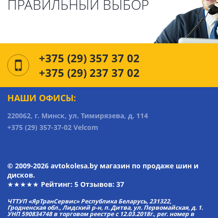
ПРАВИЛЬНЫЙ ВЫБОР
+375 (29) 357 37 02
+375 (29) 237 37 02
НАШИ ОФИСЫ:
220062, г. Минск, ул. Тимирязева, д. 114
+375 (29) 357-37-02 Velcom
© 2009-2026 avtokolesa.by магазин по продаже шин и
дисков.
★★★★★ Рейтинг:
5
Отзывов: 37
ЧТТУП «ЯрТранСервис» Республика Беларусь, 231322,
Гродненская обл., Лидский р-н, п. Дитва, ул. Первомайская, д. 1.
УНП 590834748 в торговом реестре с 12.03.2018г., рег. номер в