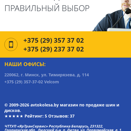
ПРАВИЛЬНЫЙ ВЫБОР
+375 (29) 357 37 02
+375 (29) 237 37 02
НАШИ ОФИСЫ:
220062, г. Минск, ул. Тимирязева, д. 114
+375 (29) 357-37-02 Velcom
© 2009-2026 avtokolesa.by магазин по продаже шин и
дисков.
★★★★★ Рейтинг:
5
Отзывов: 37
ЧТТУП «ЯрТранСервис» Республика Беларусь, 231322,
Гродненская обл., Лидский р-н, п. Дитва, ул. Первомайская, д. 1.