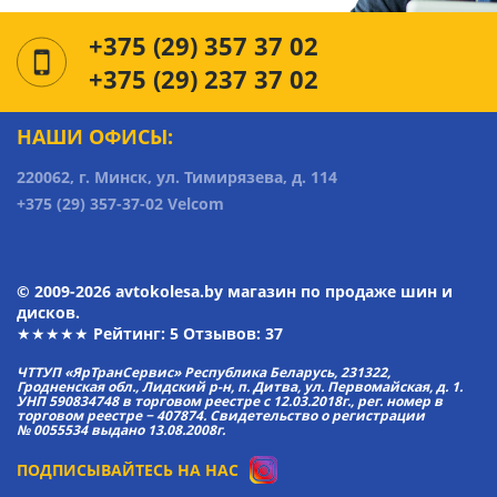
+375 (29) 357 37 02
+375 (29) 237 37 02
НАШИ ОФИСЫ:
220062, г. Минск, ул. Тимирязева, д. 114
+375 (29) 357-37-02 Velcom
© 2009-2026 avtokolesa.by магазин по продаже шин и
дисков.
★★★★★ Рейтинг:
5
Отзывов: 37
ЧТТУП «ЯрТранСервис» Республика Беларусь, 231322,
Гродненская обл., Лидский р-н, п. Дитва, ул. Первомайская, д. 1.
УНП 590834748 в торговом реестре с 12.03.2018г., рег. номер в
торговом реестре − 407874. Свидетельство о регистрации
№ 0055534 выдано 13.08.2008г.
ПОДПИСЫВАЙТЕСЬ НА НАС