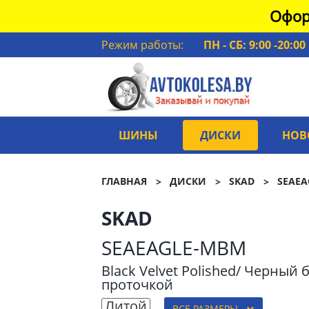
Офор
Режим работы:
ПН - СБ: 9:00 -20:00
ШИНЫ
ДИСКИ
НОВ
ГЛАВНАЯ
ДИСКИ
SKAD
SEAEA
SKAD
SEAEAGLE-MBM
Black Velvet Polished/ Черный 
проточкой
Литой
ВСЕ РАЗМЕРЫ