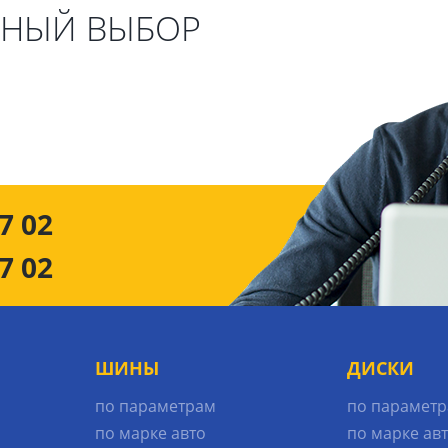
ЬНЫЙ ВЫБОР
7 02
7 02
ШИНЫ
ДИСКИ
по параметрам
по парамет
по марке авто
по марке ав