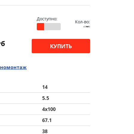
Доступно:
Кол-во:
уб
КУПИТЬ
номонтаж
14
5.5
4x100
67.1
38