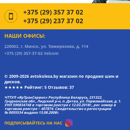
+375 (29) 357 37 02
+375 (29) 237 37 02
НАШИ ОФИСЫ:
220062, г. Минск, ул. Тимирязева, д. 114
+375 (29) 357-37-02 Velcom
© 2009-2026 avtokolesa.by магазин по продаже шин и
дисков.
★★★★★ Рейтинг:
5
Отзывов: 37
ЧТТУП «ЯрТранСервис» Республика Беларусь, 231322,
Гродненская обл., Лидский р-н, п. Дитва, ул. Первомайская, д. 1.
УНП 590834748 в торговом реестре с 12.03.2018г., рег. номер в
торговом реестре − 407874. Свидетельство о регистрации
№ 0055534 выдано 13.08.2008г.
ПОДПИСЫВАЙТЕСЬ НА НАС