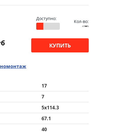
Доступно:
Кол-во:
уб
КУПИТЬ
номонтаж
17
7
5x114.3
67.1
40