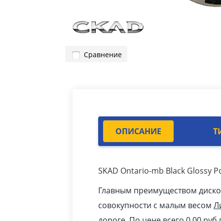
Сравнение
ОПИСАНИЕ
Т
SKAD Ontario-mb Black Glossy 
Главным преимуществом дисков 
совокупности с малым весом
Л
дороге. По цене всего 0.00
pуб