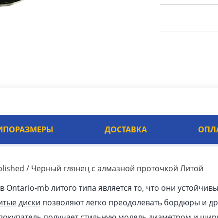
ИПОРАЗМЕРЫ
ДОСТАВКА
ОПЛ
Polished / Черный глянец с алмазной проточкой Литой
Ontario-mb литого типа является то, что они устойчивы
итые
диски
позволяют легко преодолевать бордюры и др
покупатель получает стильную модель диаметром и шир