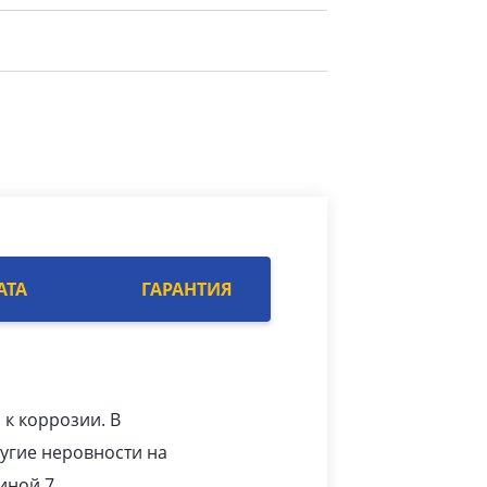
АТА
ГАРАНТИЯ
 к коррозии. В
угие неровности на
иной 7.