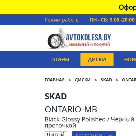
Офор
Режим работы:
ПН - СБ: 9:00 -20:00
ШИНЫ
ДИСКИ
НОВ
ГЛАВНАЯ
ДИСКИ
SKAD
ONTAR
SKAD
ONTARIO-MB
Black Glossy Polished / Черны
проточкой
Литой
ВСЕ РАЗМЕРЫ