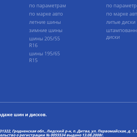
по параметрам
по парамет
по марке авто
по марке ав
летние шины
литые диски
зимние шины
штампованн
диски
шины 205/55
R16
шины 195/65
R15
родаже шин и дисков.
22, Гродненская обл., Лидский р-н, п. Дитва, ул. Первомайская, д. 1. У
тельство о регистрации № 0055534 выдано 13.08.2008г.