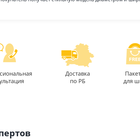
сиональная
Доставка
Паке
ультация
по РБ
для ш
спертов