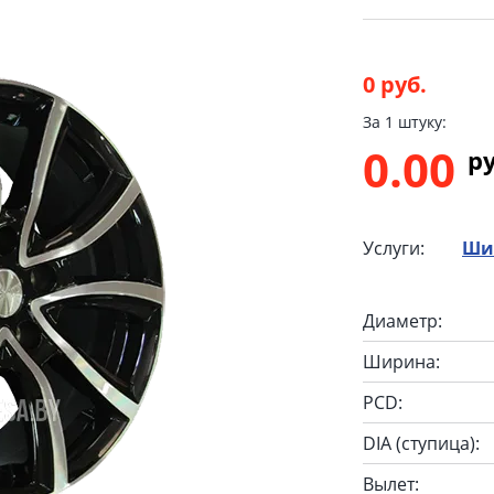
0 руб.
За 1 штуку:
0.00
p
Услуги:
Ши
Диаметр:
Ширина:
PCD:
DIA (ступица):
Вылет: