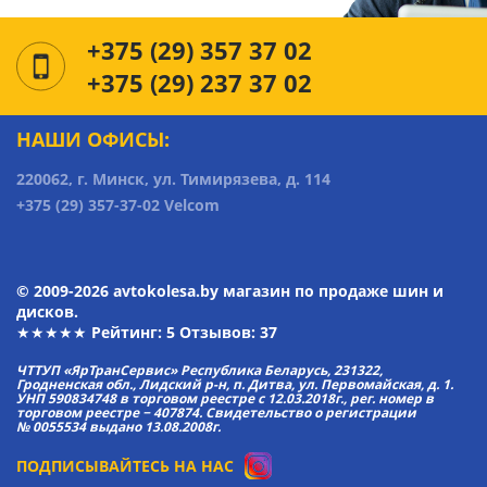
+375 (29) 357 37 02
+375 (29) 237 37 02
НАШИ ОФИСЫ:
220062, г. Минск, ул. Тимирязева, д. 114
+375 (29) 357-37-02 Velcom
© 2009-2026 avtokolesa.by магазин по продаже шин и
дисков.
★★★★★ Рейтинг:
5
Отзывов: 37
ЧТТУП «ЯрТранСервис» Республика Беларусь, 231322,
Гродненская обл., Лидский р-н, п. Дитва, ул. Первомайская, д. 1.
УНП 590834748 в торговом реестре с 12.03.2018г., рег. номер в
торговом реестре − 407874. Свидетельство о регистрации
№ 0055534 выдано 13.08.2008г.
ПОДПИСЫВАЙТЕСЬ НА НАС