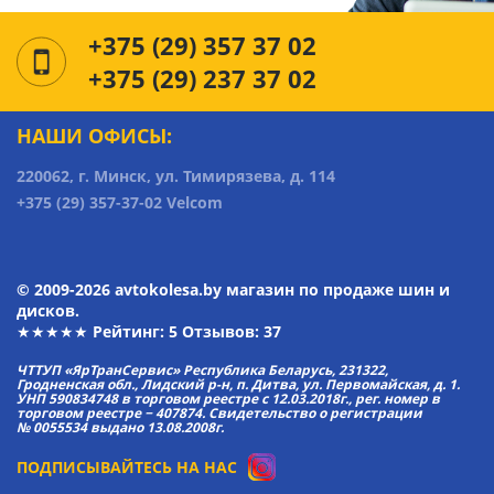
+375 (29) 357 37 02
+375 (29) 237 37 02
НАШИ ОФИСЫ:
220062, г. Минск, ул. Тимирязева, д. 114
+375 (29) 357-37-02 Velcom
© 2009-2026 avtokolesa.by магазин по продаже шин и
дисков.
★★★★★ Рейтинг:
5
Отзывов: 37
ЧТТУП «ЯрТранСервис» Республика Беларусь, 231322,
Гродненская обл., Лидский р-н, п. Дитва, ул. Первомайская, д. 1.
УНП 590834748 в торговом реестре с 12.03.2018г., рег. номер в
торговом реестре − 407874. Свидетельство о регистрации
№ 0055534 выдано 13.08.2008г.
ПОДПИСЫВАЙТЕСЬ НА НАС