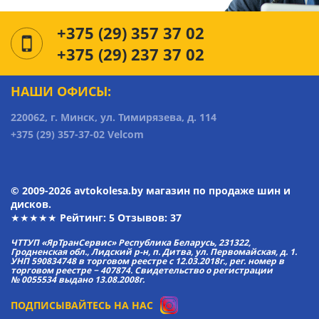
+375 (29) 357 37 02
+375 (29) 237 37 02
НАШИ ОФИСЫ:
220062, г. Минск, ул. Тимирязева, д. 114
+375 (29) 357-37-02 Velcom
© 2009-2026 avtokolesa.by магазин по продаже шин и
дисков.
★★★★★ Рейтинг:
5
Отзывов: 37
ЧТТУП «ЯрТранСервис» Республика Беларусь, 231322,
Гродненская обл., Лидский р-н, п. Дитва, ул. Первомайская, д. 1.
УНП 590834748 в торговом реестре с 12.03.2018г., рег. номер в
торговом реестре − 407874. Свидетельство о регистрации
№ 0055534 выдано 13.08.2008г.
ПОДПИСЫВАЙТЕСЬ НА НАС