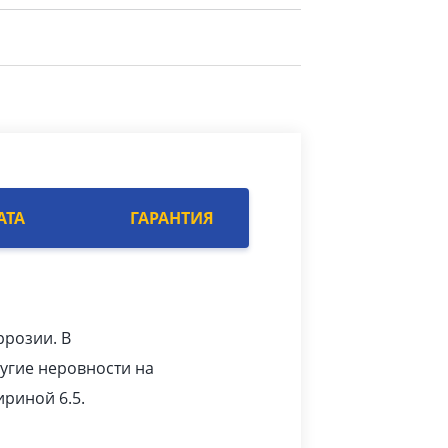
АТА
ГАРАНТИЯ
ррозии. В
угие неровности на
риной 6.5.