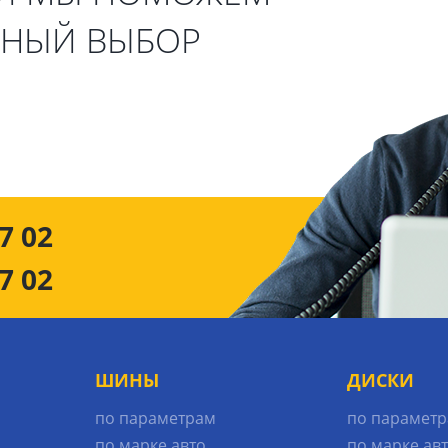
ЬНЫЙ ВЫБОР
7 02
7 02
ШИНЫ
ДИСКИ
по параметрам
по парамет
по марке авто
по марке ав