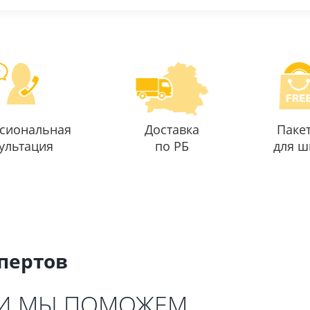
сиональная
Доставка
Паке
ультация
по РБ
для ш
спертов
 И МЫ ПОМОЖЕМ