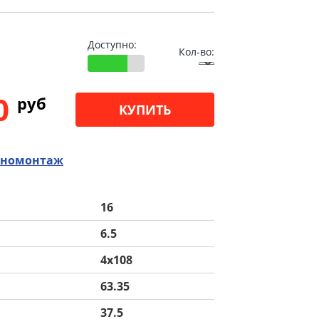
Доступно:
Кол-во:
00
pуб
КУПИТЬ
номонтаж
16
6.5
4x108
63.35
37.5