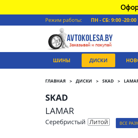
Офор
Режим работы:
ПН - СБ: 9:00 -20:00
ШИНЫ
ДИСКИ
НОВ
ГЛАВНАЯ
ДИСКИ
SKAD
LAMA
SKAD
LAMAR
Серебристый
Литой
ВСЕ РА