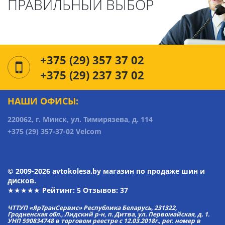
ПРАВИЛЬНЫЙ ВЫБОР
+375 (29) 357 37 02
+375 (29) 237 37 02
НАШИ ОФИСЫ:
220062, г. Минск, ул. Тимирязева, д. 114
+375 (29) 357-37-02 Velcom
© 2009-2026 avtokolesa.by магазин по продаже шин и
дисков.
★★★★★ Рейтинг:
5
Отзывов: 37
ЧТТУП «ЯрТранСервис» Республика Беларусь, 231322,
Гродненская обл., Лидский р-н, п. Дитва, ул. Первомайская, д. 1.
УНП 590834748 в торговом реестре с 12.03.2018г., рег. номер в