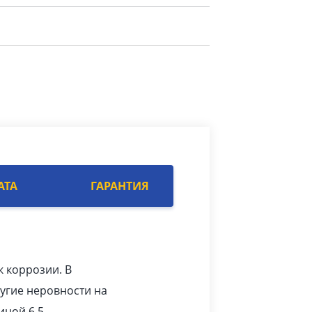
АТА
ГАРАНТИЯ
к коррозии. В
угие неровности на
ной 6.5.