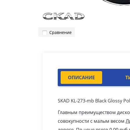
Сравнение
ОПИСАНИЕ
Т
SKAD KL-273-mb Black Glossy P
Главным преимуществом дисков 
совокупности с малым весом
Л
дороге. По цене всего 0.00
pуб