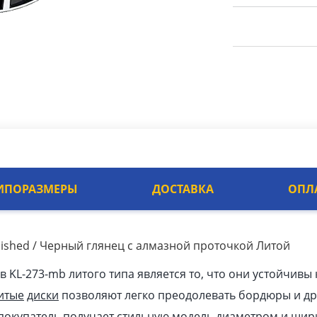
ИПОРАЗМЕРЫ
ДОСТАВКА
ОПЛ
olished / Черный глянец с алмазной проточкой Литой
KL-273-mb литого типа является то, что они устойчивы 
итые
диски
позволяют легко преодолевать бордюры и др
покупатель получает стильную модель диаметром и шири