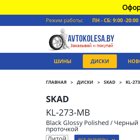
Офор
Режим работы:
ПН - СБ: 9:00 -20:00
ШИНЫ
ДИСКИ
НОВ
ГЛАВНАЯ
ДИСКИ
SKAD
KL-27
SKAD
KL-273-MB
Black Glossy Polished / Черны
проточкой
Литой
ВСЕ РАЗМЕРЫ