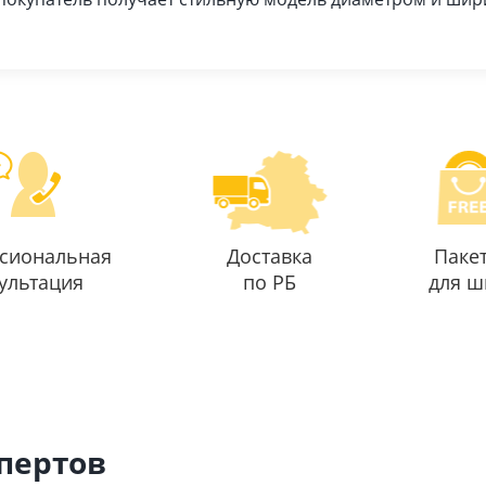
сиональная
Доставка
Паке
ультация
по РБ
для ш
спертов