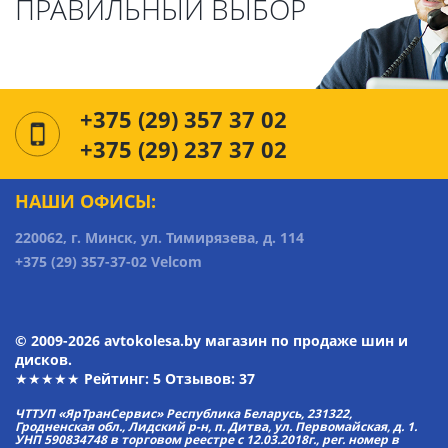
ПРАВИЛЬНЫЙ ВЫБОР
+375 (29) 357 37 02
+375 (29) 237 37 02
НАШИ ОФИСЫ:
220062, г. Минск, ул. Тимирязева, д. 114
+375 (29) 357-37-02 Velcom
© 2009-2026 avtokolesa.by магазин по продаже шин и
дисков.
★★★★★ Рейтинг:
5
Отзывов: 37
ЧТТУП «ЯрТранСервис» Республика Беларусь, 231322,
Гродненская обл., Лидский р-н, п. Дитва, ул. Первомайская, д. 1.
УНП 590834748 в торговом реестре с 12.03.2018г., рег. номер в