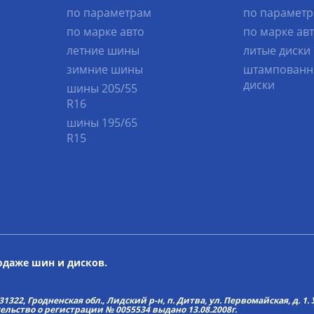
по параметрам
по парамет
по марке авто
по марке ав
летние шины
литые диски
зимние шины
штампованн
диски
шины 205/55
R16
шины 195/65
R15
родаже шин и дисков.
22, Гродненская обл., Лидский р-н, п. Дитва, ул. Первомайская, д. 1. У
тельство о регистрации № 0055534 выдано 13.08.2008г.