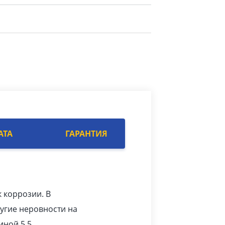
АТА
ГАРАНТИЯ
к коррозии. В
угие неровности на
ной 5.5.