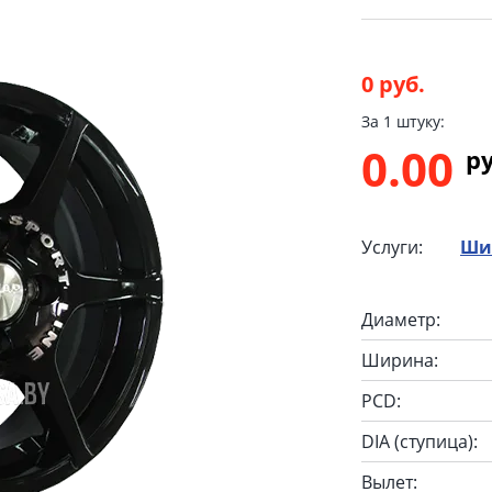
0 руб.
За 1 штуку:
0.00
p
Услуги:
Ши
Диаметр:
Ширина:
PCD:
DIA (ступица):
Вылет: