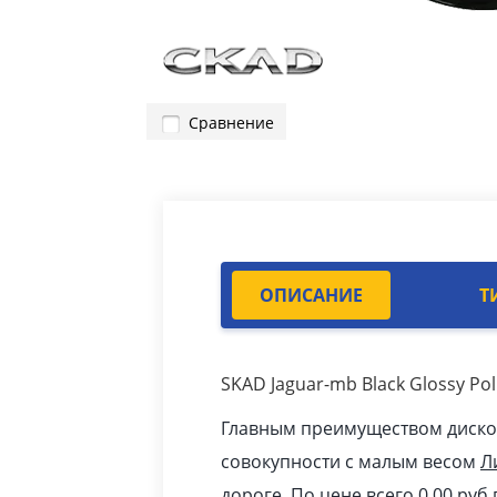
Сравнение
ОПИСАНИЕ
Т
SKAD Jaguar-mb Black Glossy P
Главным преимуществом дисков 
совокупности с малым весом
Л
дороге. По цене всего 0.00
pуб