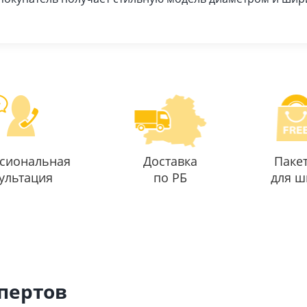
сиональная
Доставка
Паке
ультация
по РБ
для ш
спертов