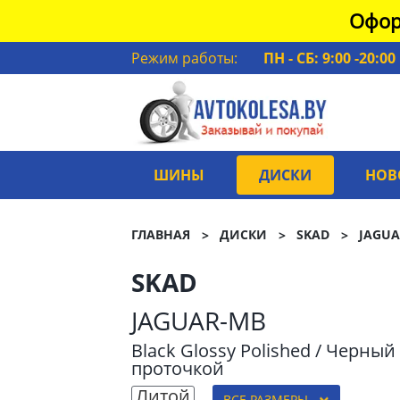
Офор
Режим работы:
ПН - СБ: 9:00 -20:00
ШИНЫ
ДИСКИ
НОВ
ГЛАВНАЯ
ДИСКИ
SKAD
JAGUA
SKAD
JAGUAR-MB
Black Glossy Polished / Черны
проточкой
Литой
ВСЕ РАЗМЕРЫ