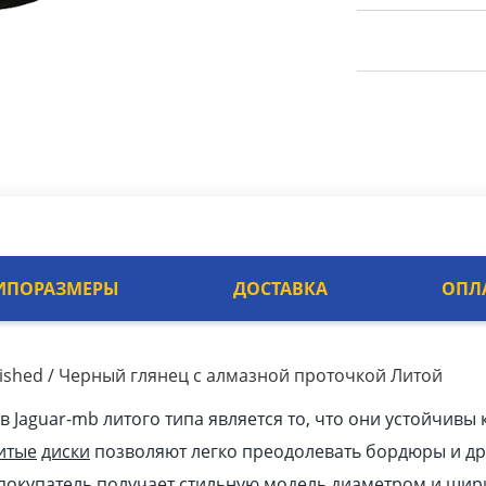
ИПОРАЗМЕРЫ
ДОСТАВКА
ОПЛ
olished / Черный глянец с алмазной проточкой Литой
Jaguar-mb литого типа является то, что они устойчивы 
итые
диски
позволяют легко преодолевать бордюры и др
покупатель получает стильную модель диаметром и шири