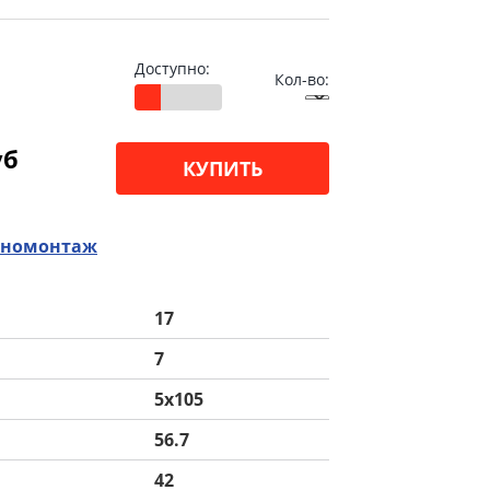
Доступно:
Кол-во:
уб
КУПИТЬ
номонтаж
17
7
5x105
56.7
42