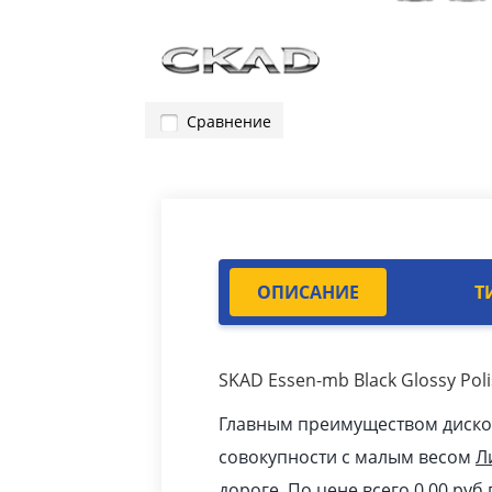
Сравнение
ОПИСАНИЕ
Т
SKAD Essen-mb Black Glossy Po
Главным преимуществом дисков 
совокупности с малым весом
Л
дороге. По цене всего 0.00
pуб