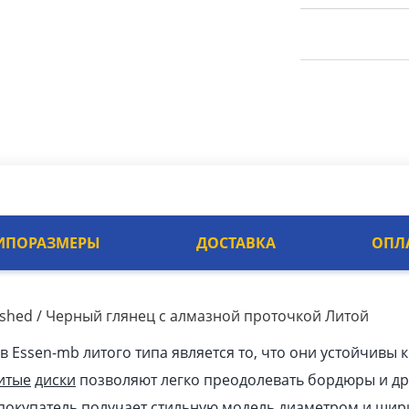
ИПОРАЗМЕРЫ
ДОСТАВКА
ОПЛ
lished / Черный глянец с алмазной проточкой Литой
Essen-mb литого типа является то, что они устойчивы к
итые
диски
позволяют легко преодолевать бордюры и др
покупатель получает стильную модель диаметром и шир