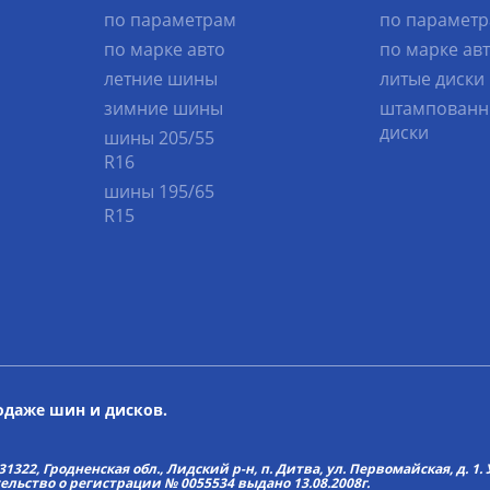
по параметрам
по парамет
по марке авто
по марке ав
летние шины
литые диски
зимние шины
штампованн
диски
шины 205/55
R16
шины 195/65
R15
родаже шин и дисков.
22, Гродненская обл., Лидский р-н, п. Дитва, ул. Первомайская, д. 1. У
тельство о регистрации № 0055534 выдано 13.08.2008г.