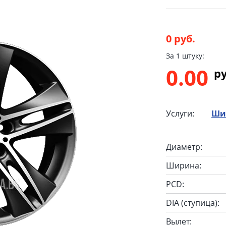
0 руб.
За 1 штуку:
0.00
p
Услуги:
Ши
Диаметр:
Ширина:
PCD:
DIA (ступица):
Вылет: