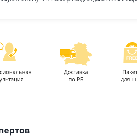
сиональная
Доставка
Паке
ультация
по РБ
для ш
спертов