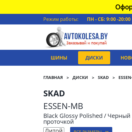
Офор
Режим работы:
ПН - СБ: 9:00 -20:00
ШИНЫ
ДИСКИ
НОВ
ГЛАВНАЯ
ДИСКИ
SKAD
ESSEN
SKAD
ESSEN-MB
Black Glossy Polished / Черны
проточкой
Литой
ВСЕ РАЗМЕРЫ