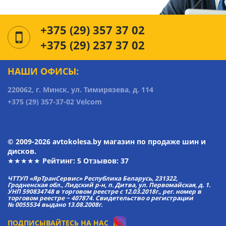
+375 (29) 357 37 02
+375 (29) 237 37 02
НАШИ ОФИСЫ:
220062, г. Минск, ул. Тимирязева, д. 114
+375 (29) 357-37-02 Velcom
© 2009-2026 avtokolesa.by магазин по продаже шин и
дисков.
★★★★★ Рейтинг:
5
Отзывов: 37
ЧТТУП «ЯрТранСервис» Республика Беларусь, 231322,
Гродненская обл., Лидский р-н, п. Дитва, ул. Первомайская, д. 1.
УНП 590834748 в торговом реестре с 12.03.2018г., рег. номер в
торговом реестре − 407874. Свидетельство о регистрации
№ 0055534 выдано 13.08.2008г.
ПОДПИСЫВАЙТЕСЬ НА НАС