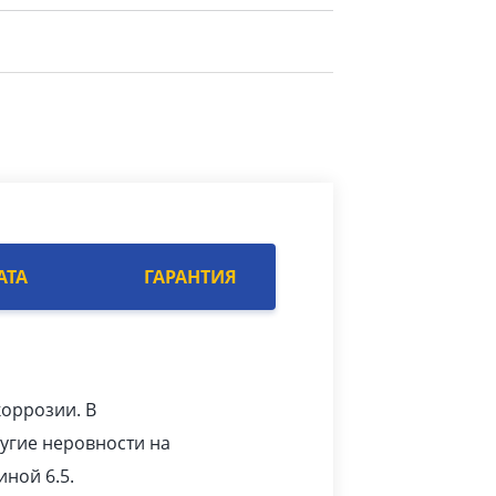
АТА
ГАРАНТИЯ
коррозии. В
угие неровности на
ной 6.5.