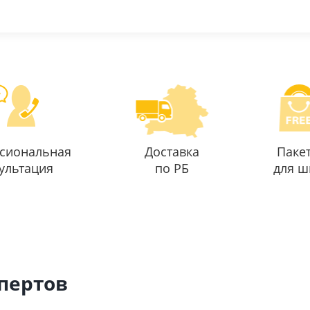
сиональная
Доставка
Паке
ультация
по РБ
для ш
спертов