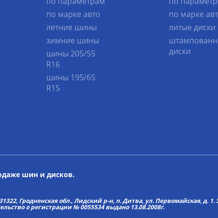
по параметрам
по парамет
по марке авто
по марке ав
летние шины
литые диски
зимние шины
штампованн
диски
шины 205/55
R16
шины 195/65
R15
родаже шин и дисков.
22, Гродненская обл., Лидский р-н, п. Дитва, ул. Первомайская, д. 1. У
тельство о регистрации № 0055534 выдано 13.08.2008г.