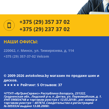
+375 (29) 357 37 02
+375 (29) 237 37 02
НАШИ ОФИСЫ:
220062, г. Минск, ул. Тимирязева, д. 114
+375 (29) 357-37-02 Velcom
© 2009-2026 avtokolesa.by магазин по продаже шин и
дисков.
★★★★★ Рейтинг:
5
Отзывов: 37
ЧТТУП «ЯрТранСервис» Республика Беларусь, 231322,
Гродненская обл., Лидский р-н, п. Дитва, ул. Первомайская, д. 1.
УНП 590834748 в торговом реестре с 12.03.2018г., рег. номер в
торговом реестре − 407874. Свидетельство о регистрации
№ 0055534 выдано 13.08.2008г.