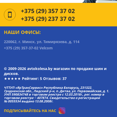
+375 (29) 357 37 02
+375 (29) 237 37 02
НАШИ ОФИСЫ:
220062, г. Минск, ул. Тимирязева, д. 114
+375 (29) 357-37-02 Velcom
© 2009-2026 avtokolesa.by магазин по продаже шин и
дисков.
★★★★★ Рейтинг:
5
Отзывов: 37
ЧТТУП «ЯрТранСервис» Республика Беларусь, 231322,
Гродненская обл., Лидский р-н, п. Дитва, ул. Первомайская, д. 1.
УНП 590834748 в торговом реестре с 12.03.2018г., рег. номер в
торговом реестре − 407874. Свидетельство о регистрации
№ 0055534 выдано 13.08.2008г.
ПОДПИСЫВАЙТЕСЬ НА НАС