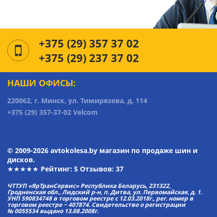
+375 (29) 357 37 02
+375 (29) 237 37 02
НАШИ ОФИСЫ:
220062, г. Минск, ул. Тимирязева, д. 114
+375 (29) 357-37-02 Velcom
© 2009-2026 avtokolesa.by магазин по продаже шин и
дисков.
★★★★★ Рейтинг:
5
Отзывов: 37
ЧТТУП «ЯрТранСервис» Республика Беларусь, 231322,
Гродненская обл., Лидский р-н, п. Дитва, ул. Первомайская, д. 1.
УНП 590834748 в торговом реестре с 12.03.2018г., рег. номер в
торговом реестре − 407874. Свидетельство о регистрации
№ 0055534 выдано 13.08.2008г.