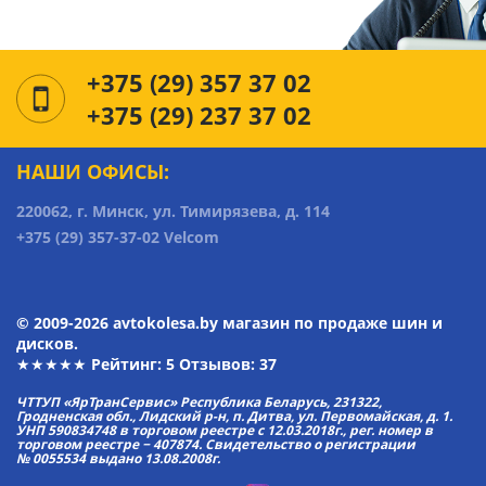
+375 (29) 357 37 02
+375 (29) 237 37 02
НАШИ ОФИСЫ:
220062, г. Минск, ул. Тимирязева, д. 114
+375 (29) 357-37-02 Velcom
© 2009-2026 avtokolesa.by магазин по продаже шин и
дисков.
★★★★★ Рейтинг:
5
Отзывов: 37
ЧТТУП «ЯрТранСервис» Республика Беларусь, 231322,
Гродненская обл., Лидский р-н, п. Дитва, ул. Первомайская, д. 1.
УНП 590834748 в торговом реестре с 12.03.2018г., рег. номер в
торговом реестре − 407874. Свидетельство о регистрации
№ 0055534 выдано 13.08.2008г.