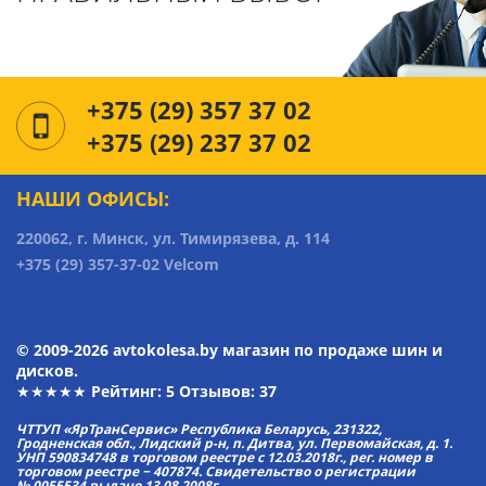
+375 (29) 357 37 02
+375 (29) 237 37 02
НАШИ ОФИСЫ:
220062, г. Минск, ул. Тимирязева, д. 114
+375 (29) 357-37-02 Velcom
© 2009-2026 avtokolesa.by магазин по продаже шин и
дисков.
★★★★★ Рейтинг:
5
Отзывов: 37
ЧТТУП «ЯрТранСервис» Республика Беларусь, 231322,
Гродненская обл., Лидский р-н, п. Дитва, ул. Первомайская, д. 1.
УНП 590834748 в торговом реестре с 12.03.2018г., рег. номер в
торговом реестре − 407874. Свидетельство о регистрации
№ 0055534 выдано 13.08.2008г.