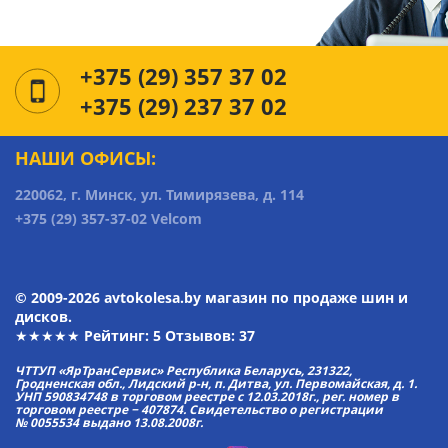
+375 (29) 357 37 02
+375 (29) 237 37 02
НАШИ ОФИСЫ:
220062, г. Минск, ул. Тимирязева, д. 114
+375 (29) 357-37-02 Velcom
© 2009-2026 avtokolesa.by магазин по продаже шин и
дисков.
★★★★★ Рейтинг:
5
Отзывов: 37
ЧТТУП «ЯрТранСервис» Республика Беларусь, 231322,
Гродненская обл., Лидский р-н, п. Дитва, ул. Первомайская, д. 1.
УНП 590834748 в торговом реестре с 12.03.2018г., рег. номер в
торговом реестре − 407874. Свидетельство о регистрации
№ 0055534 выдано 13.08.2008г.