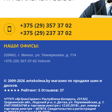
+375 (29) 357 37 02
+375 (29) 237 37 02
НАШИ ОФИСЫ:
220062, г. Минск, ул. Тимирязева, д. 114
+375 (29) 357-37-02 Velcom
© 2009-2026 avtokolesa.by магазин по продаже шин и
дисков.
★★★★★ Рейтинг:
5
Отзывов: 37
ЧТТУП «ЯрТранСервис» Республика Беларусь, 231322,
Гродненская обл., Лидский р-н, п. Дитва, ул. Первомайская, д. 1.
УНП 590834748 в торговом реестре с 12.03.2018г., рег. номер в
торговом реестре − 407874. Свидетельство о регистрации
№ 0055534 выдано 13.08.2008г.