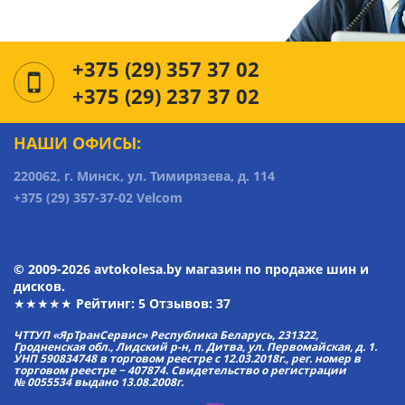
+375 (29) 357 37 02
+375 (29) 237 37 02
НАШИ ОФИСЫ:
220062, г. Минск, ул. Тимирязева, д. 114
+375 (29) 357-37-02 Velcom
© 2009-2026 avtokolesa.by магазин по продаже шин и
дисков.
★★★★★ Рейтинг:
5
Отзывов: 37
ЧТТУП «ЯрТранСервис» Республика Беларусь, 231322,
Гродненская обл., Лидский р-н, п. Дитва, ул. Первомайская, д. 1.
УНП 590834748 в торговом реестре с 12.03.2018г., рег. номер в
торговом реестре − 407874. Свидетельство о регистрации
№ 0055534 выдано 13.08.2008г.