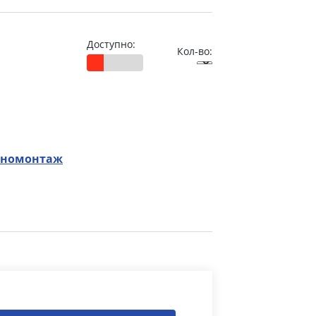
Доступно:
Кол-во:
номонтаж