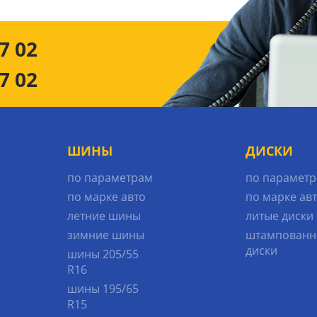
7 02
7 02
ШИНЫ
ДИСКИ
по параметрам
по парамет
по марке авто
по марке ав
летние шины
литые диски
зимние шины
штампованн
диски
шины 205/55
R16
шины 195/65
R15