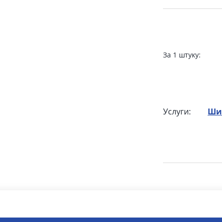
За 1 штуку:
Услуги:
Ши