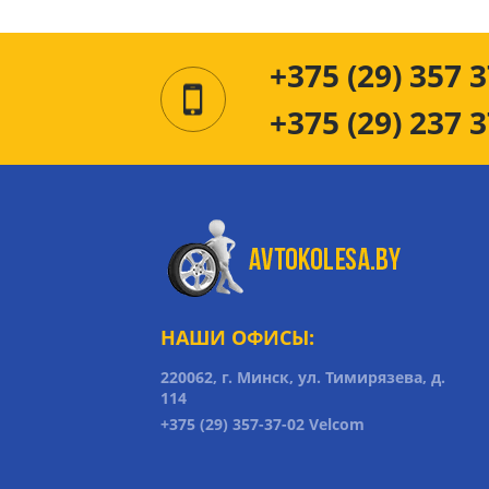
+375 (29) 357 3
+375 (29) 237 3
НАШИ ОФИСЫ:
220062, г. Минск, ул. Тимирязева, д.
114
+375 (29) 357-37-02 Velcom