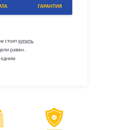
АТА
ГАРАНТИЯ
ам стоит
купить
ели равен .
е одним