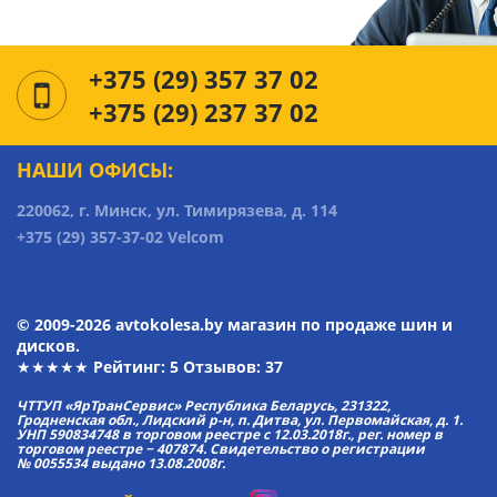
+375 (29) 357 37 02
+375 (29) 237 37 02
НАШИ ОФИСЫ:
220062, г. Минск, ул. Тимирязева, д. 114
+375 (29) 357-37-02 Velcom
© 2009-2026 avtokolesa.by магазин по продаже шин и
дисков.
★★★★★ Рейтинг:
5
Отзывов: 37
ЧТТУП «ЯрТранСервис» Республика Беларусь, 231322,
Гродненская обл., Лидский р-н, п. Дитва, ул. Первомайская, д. 1.
УНП 590834748 в торговом реестре с 12.03.2018г., рег. номер в
торговом реестре − 407874. Свидетельство о регистрации
№ 0055534 выдано 13.08.2008г.