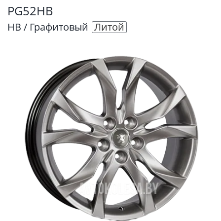
PG52HB
HB / Графитовый
Литой