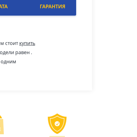
АТА
ГАРАНТИЯ
ам стоит
купить
одели равен .
е одним