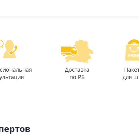
сиональная
Доставка
Паке
ультация
по РБ
для ш
спертов