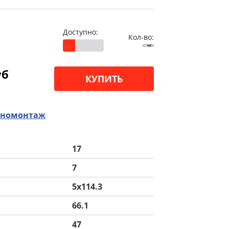
Доступно:
Кол-во:
уб
КУПИТЬ
номонтаж
17
7
5x114.3
66.1
47