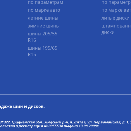
по параметрам
по парамет
по марке авто
по марке ав
летние шины
литые диски
зимние шины
штампованн
диски
шины 205/55
R16
шины 195/65
R15
родаже шин и дисков.
22, Гродненская обл., Лидский р-н, п. Дитва, ул. Первомайская, д. 1. У
тельство о регистрации № 0055534 выдано 13.08.2008г.