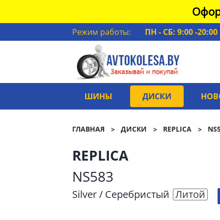
Офор
Режим работы:
ПН - СБ: 9:00 -20:00
ШИНЫ
ДИСКИ
НОВ
ГЛАВНАЯ
ДИСКИ
REPLICA
NS
REPLICA
NS583
Silver / Серебристый
Литой