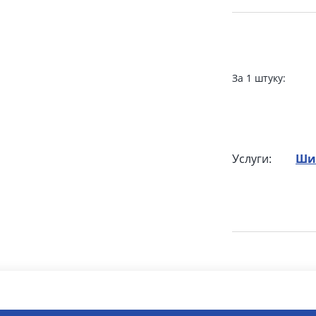
За 1 штуку:
Услуги:
Ши