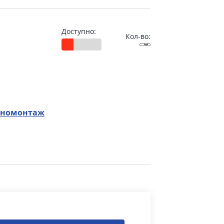
Доступно:
Кол-во:
номонтаж