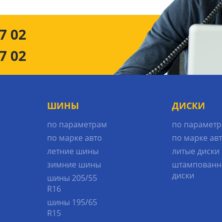
7 02
7 02
ШИНЫ
ДИСКИ
по параметрам
по парамет
по марке авто
по марке ав
летние шины
литые диски
зимние шины
штампованн
диски
шины 205/55
R16
шины 195/65
R15