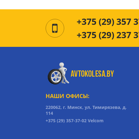
+375 (29) 357 3
+375 (29) 237 3
НАШИ ОФИСЫ:
220062, г. Минск, ул. Тимирязева, д.
114
+375 (29) 357-37-02 Velcom