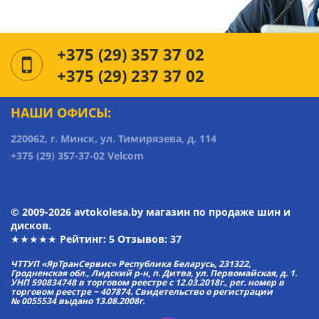
+375 (29) 357 37 02
+375 (29) 237 37 02
НАШИ ОФИСЫ:
220062, г. Минск, ул. Тимирязева, д. 114
+375 (29) 357-37-02 Velcom
© 2009-2026 avtokolesa.by магазин по продаже шин и
дисков.
★★★★★ Рейтинг:
5
Отзывов: 37
ЧТТУП «ЯрТранСервис» Республика Беларусь, 231322,
Гродненская обл., Лидский р-н, п. Дитва, ул. Первомайская, д. 1.
УНП 590834748 в торговом реестре с 12.03.2018г., рег. номер в
торговом реестре − 407874. Свидетельство о регистрации
№ 0055534 выдано 13.08.2008г.