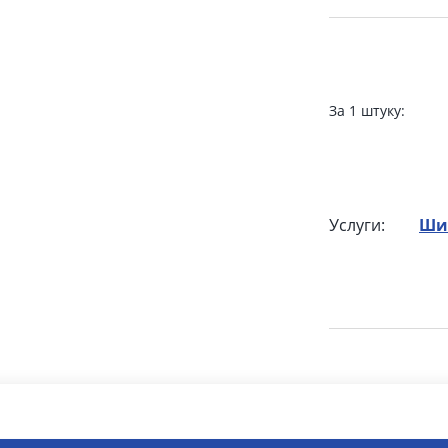
За 1 штуку:
Услуги:
Ши