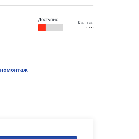
Доступно:
Кол-во:
номонтаж