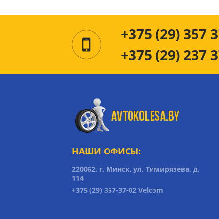
+375 (29) 357 3
+375 (29) 237 3
НАШИ ОФИСЫ:
220062, г. Минск, ул. Тимирязева, д.
114
+375 (29) 357-37-02 Velcom