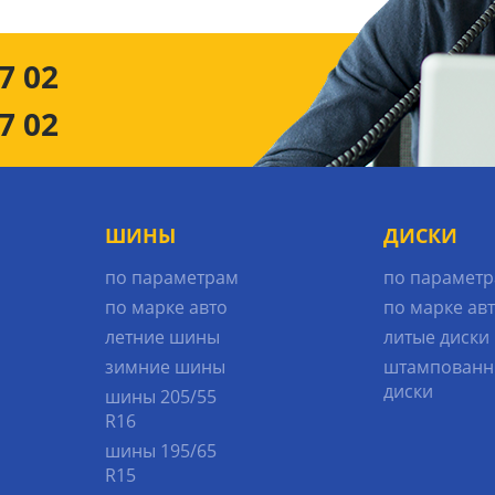
7 02
7 02
ШИНЫ
ДИСКИ
по параметрам
по парамет
по марке авто
по марке ав
летние шины
литые диски
зимние шины
штампованн
диски
шины 205/55
R16
шины 195/65
R15