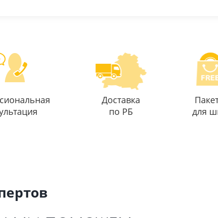
сиональная
Доставка
Паке
ультация
по РБ
для ш
спертов