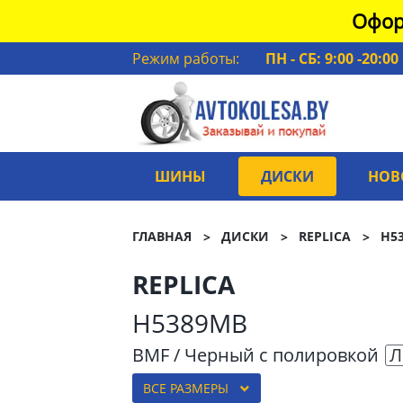
Офор
Режим работы:
ПН - СБ: 9:00 -20:00
ШИНЫ
ДИСКИ
НОВ
ГЛАВНАЯ
ДИСКИ
REPLICA
H5
REPLICA
H5389MB
BMF / Черный с полировкой
Л
ВСЕ РАЗМЕРЫ