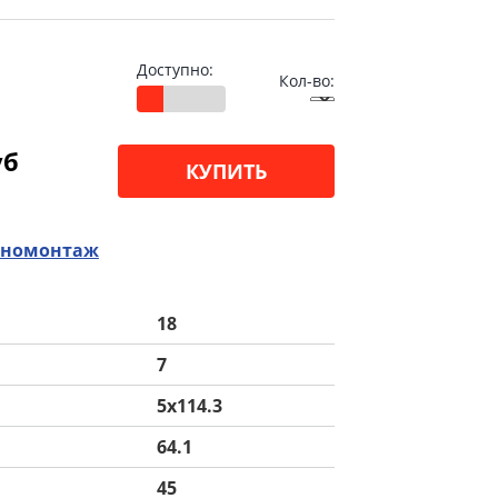
Доступно:
Кол-во:
уб
КУПИТЬ
номонтаж
18
7
5x114.3
64.1
45