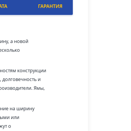
АТА
ГАРАНТИЯ
ину, а новой
есколько
нностям конструкции
, долговечность и
роизводители. Ямы,
ание на ширину
тыми или
жут о