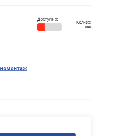
Доступно:
Кол-во:
номонтаж