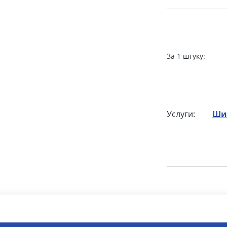
За 1 штуку:
Услуги:
Ши