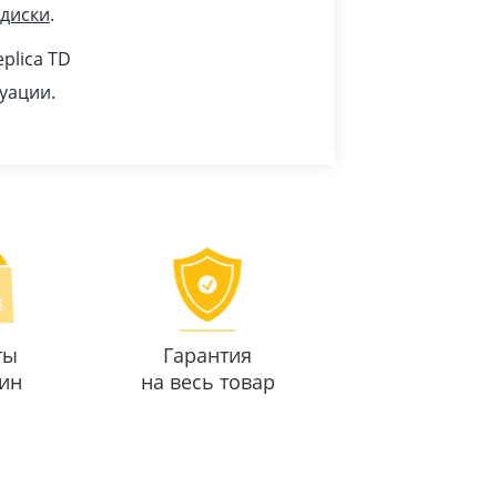
 диски
.
plica TD
уации.
ты
Гарантия
ин
на весь товар