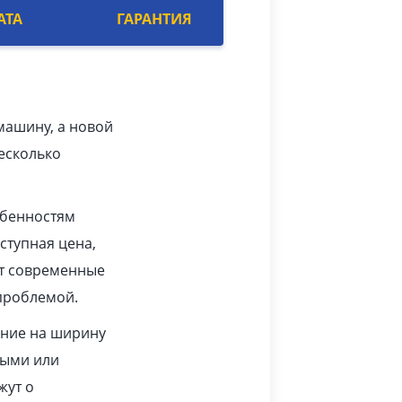
АТА
ГАРАНТИЯ
машину, а новой
есколько
обенностям
ступная цена,
ят современные
проблемой.
ание на ширину
тыми или
жут о