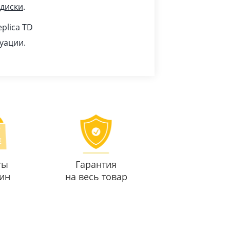
 диски
.
plica TD
уации.
ты
Гарантия
ин
на весь товар