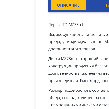
ОПИСАНИЕ
Т
Replica TD MZ73mb
Высокофункциональные
литые
придадут индивидуальность. Ма
достоинств этого товара.
Диски MZ73mb – хороший вариа
конструкции продукция благопр
долговечность и маленький вес
производители. Ямы, бордюры 
Размер подбирается в соответ
обода, вылета, количества отв
штампованными дисками остает