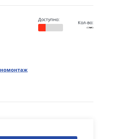
Доступно:
Кол-во:
номонтаж