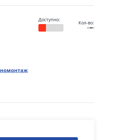
Доступно:
Кол-во:
номонтаж