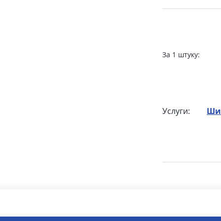
За 1 штуку:
Услуги:
Ши