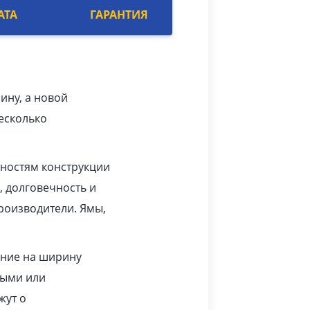
АТА
ГАРАНТИЯ
ину, а новой
есколько
нностям конструкции
, долговечность и
роизводители. Ямы,
ание на ширину
тыми или
жут о