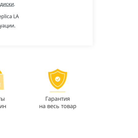
 диски
.
plica LA
уации.
ты
Гарантия
ин
на весь товар