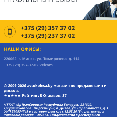
+375 (29) 357 37 02
+375 (29) 237 37 02
НАШИ ОФИСЫ:
220062, г. Минск, ул. Тимирязева, д. 114
+375 (29) 357-37-02 Velcom
© 2009-2026 avtokolesa.by магазин по продаже шин и
дисков.
★★★★★ Рейтинг:
5
Отзывов: 37
ЧТТУП «ЯрТранСервис» Республика Беларусь, 231322,
Гродненская обл., Лидский р-н, п. Дитва, ул. Первомайская, д. 1.
УНП 590834748 в торговом реестре с 12.03.2018г., рег. номер в
торговом реестре − 407874. Свидетельство о регистрации