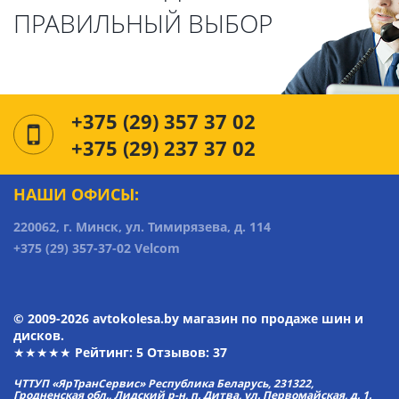
ПРАВИЛЬНЫЙ ВЫБОР
+375 (29) 357 37 02
+375 (29) 237 37 02
НАШИ ОФИСЫ:
220062, г. Минск, ул. Тимирязева, д. 114
+375 (29) 357-37-02 Velcom
© 2009-2026 avtokolesa.by магазин по продаже шин и
дисков.
★★★★★ Рейтинг:
5
Отзывов: 37
ЧТТУП «ЯрТранСервис» Республика Беларусь, 231322,
Гродненская обл., Лидский р-н, п. Дитва, ул. Первомайская, д. 1.