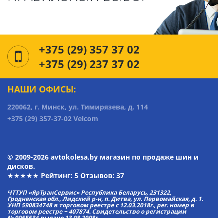
+375 (29) 357 37 02
+375 (29) 237 37 02
НАШИ ОФИСЫ:
220062, г. Минск, ул. Тимирязева, д. 114
+375 (29) 357-37-02 Velcom
© 2009-2026 avtokolesa.by магазин по продаже шин и
дисков.
★★★★★ Рейтинг:
5
Отзывов: 37
ЧТТУП «ЯрТранСервис» Республика Беларусь, 231322,
Гродненская обл., Лидский р-н, п. Дитва, ул. Первомайская, д. 1.
УНП 590834748 в торговом реестре с 12.03.2018г., рег. номер в
торговом реестре − 407874. Свидетельство о регистрации
№ 0055534 выдано 13.08.2008г.