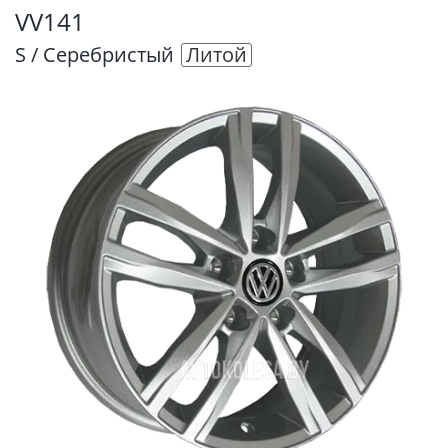
VV141
S / Серебристый
Литой