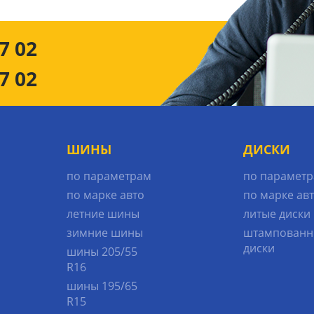
7 02
7 02
ШИНЫ
ДИСКИ
по параметрам
по парамет
по марке авто
по марке ав
летние шины
литые диски
зимние шины
штампованн
диски
шины 205/55
R16
шины 195/65
R15