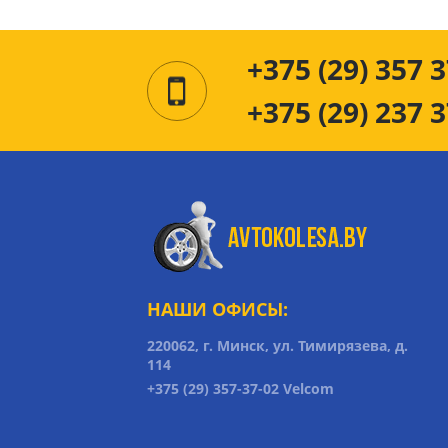
+375 (29) 357 3
+375 (29) 237 3
НАШИ ОФИСЫ:
220062, г. Минск, ул. Тимирязева, д.
114
+375 (29) 357-37-02 Velcom