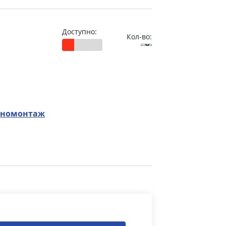
Доступно:
Кол-во:
номонтаж