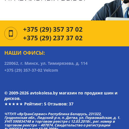
+375 (29) 357 37 02
+375 (29) 237 37 02
НАШИ ОФИСЫ:
220062, г. Минск, ул. Тимирязева, д. 114
+375 (29) 357-37-02 Velcom
© 2009-2026 avtokolesa.by магазин по продаже шин и
дисков.
★★★★★ Рейтинг:
5
Отзывов: 37
ЧТТУП «ЯрТранСервис» Республика Беларусь, 231322,
Гродненская обл., Лидский р-н, п. Дитва, ул. Первомайская, д. 1.
УНП 590834748 в торговом реестре с 12.03.2018г., рег. номер в
торговом реестре − 407874. Свидетельство о регистрации
№ 0055534 выдано 13.08.2008г.