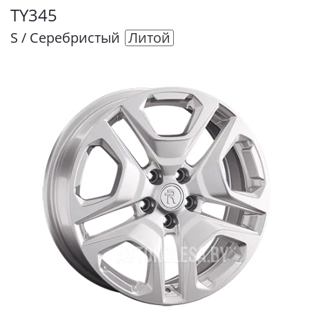
TY345
S / Серебристый
Литой