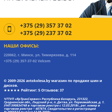
+375 (29) 357 37 02
+375 (29) 237 37 02
НАШИ ОФИСЫ:
220062, г. Минск, ул. Тимирязева, д. 114
+375 (29) 357-37-02 Velcom
© 2009-2026 avtokolesa.by магазин по продаже шин и
дисков.
★★★★★ Рейтинг:
5
Отзывов: 37
ЧТТУП «ЯрТранСервис» Республика Беларусь, 231322,
Гродненская обл., Лидский р-н, п. Дитва, ул. Первомайская, д. 1.
УНП 590834748 в торговом реестре с 12.03.2018г., рег. номер в
торговом реестре − 407874. Свидетельство о регистрации
№ 0055534 выдано 13.08.2008г.