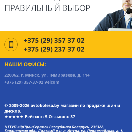
ПРАВИЛЬНЫЙ ВЫБОР
+375 (29) 357 37 02
+375 (29) 237 37 02
НАШИ ОФИСЫ:
220062, г. Минск, ул. Тимирязева, д. 114
+375 (29) 357-37-02 Velcom
© 2009-2026 avtokolesa.by магазин по продаже шин и
дисков.
★★★★★ Рейтинг:
5
Отзывов: 37
ЧТТУП «ЯрТранСервис» Республика Беларусь, 231322,
Гродненская обл., Лидский р-н, п. Дитва, ул. Первомайская, д. 1.