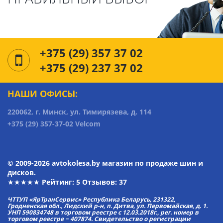
+375 (29) 357 37 02
+375 (29) 237 37 02
НАШИ ОФИСЫ:
220062, г. Минск, ул. Тимирязева, д. 114
+375 (29) 357-37-02 Velcom
© 2009-2026 avtokolesa.by магазин по продаже шин и
дисков.
★★★★★ Рейтинг:
5
Отзывов: 37
ЧТТУП «ЯрТранСервис» Республика Беларусь, 231322,
Гродненская обл., Лидский р-н, п. Дитва, ул. Первомайская, д. 1.
УНП 590834748 в торговом реестре с 12.03.2018г., рег. номер в
торговом реестре − 407874. Свидетельство о регистрации