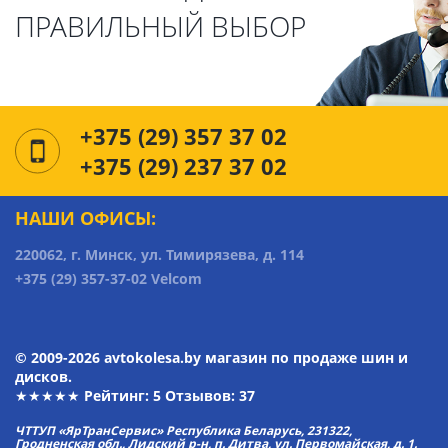
ПРАВИЛЬНЫЙ ВЫБОР
+375 (29) 357 37 02
+375 (29) 237 37 02
НАШИ ОФИСЫ:
220062, г. Минск, ул. Тимирязева, д. 114
+375 (29) 357-37-02 Velcom
© 2009-2026 avtokolesa.by магазин по продаже шин и
дисков.
★★★★★ Рейтинг:
5
Отзывов: 37
ЧТТУП «ЯрТранСервис» Республика Беларусь, 231322,
Гродненская обл., Лидский р-н, п. Дитва, ул. Первомайская, д. 1.