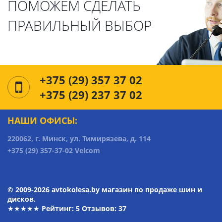
ПОМОЖЕМ СДЕЛАТЬ
ПРАВИЛЬНЫЙ ВЫБОР
+375 (29) 357 37 02
+375 (29) 237 37 02
НАШИ ОФИСЫ:
220062, г. Минск, ул. Тимирязева, д. 114
+375 (29) 357-37-02 Velcom
© 2009-2026 avtokolesa.by магазин по продаже шин и
дисков.
★★★★★ Рейтинг:
5
Отзывов: 37