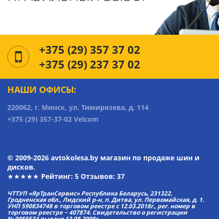
+375 (29) 357 37 02
+375 (29) 237 37 02
НАШИ ОФИСЫ:
220062, г. Минск, ул. Тимирязева, д. 114
+375 (29) 357-37-02 Velcom
© 2009-2026 avtokolesa.by магазин по продаже шин и
дисков.
★★★★★ Рейтинг:
5
Отзывов: 37
ЧТТУП «ЯрТранСервис» Республика Беларусь, 231322,
Гродненская обл., Лидский р-н, п. Дитва, ул. Первомайская, д. 1.
УНП 590834748 в торговом реестре с 12.03.2018г., рег. номер в
торговом реестре − 407874. Свидетельство о регистрации
№ 0055534 выдано 13.08.2008г.